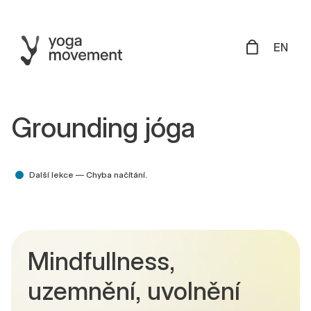
EN
Grounding jóga
Další lekce —
Chyba načítání.
Mindfullness,
uzemnění, uvolnění