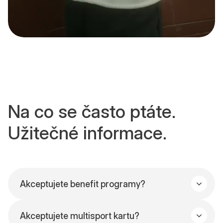
Na co se často ptáte.
Užitečné informace.
Akceptujete benefit programy?
Ano, kontaktujte nás emailem a domluvíme se
Akceptujete multisport kartu?
na vystavení faktury.