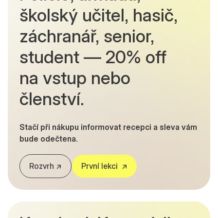
školský učitel, hasič,
záchranář, senior,
student — 20% off
na vstup nebo
členství.
Stačí při nákupu informovat recepci a sleva vám
bude odečtena.
Rozvrh ↗
První lekci ↗