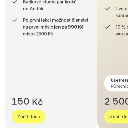
Butikové studio pár kroků
od Andělu.
1 vst
kamar
Po první lekci možnost členství
na první měsíc
jen za 990 Kč
10 % 
místo 2500 Kč.
works
6
0
5
7
0
5
7
1
6
8
1
6
8
2
7
9
2
7
9
3
8
0
3
8
Ušetřete
Půlroční 
0
4
9
1
4
9
1
5
0
2
5
0
K
č
Začít dnes
Začít dn