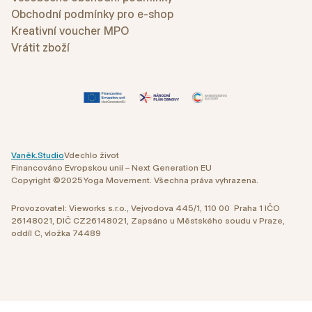
Obchodní podmínky pro e-shop
Kreativní voucher MPO
Vrátit zboží
Vaněk.Studio
Vdechlo život
Financováno Evropskou unií – Next Generation EU
Copyright ©
2025
Yoga Movement. Všechna práva vyhrazena.
Provozovatel: Vieworks s.r.o., Vejvodova 445/1, 110 00 Praha 1 IČO
26148021, DIČ CZ26148021, Zapsáno u Městského soudu v Praze,
oddíl C, vložka 74489