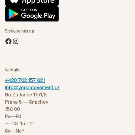
Sledujte nás na
Kontakt
+420 702 157 021
info@yogamovement.cz
Na Zatlance 1151/8
Praha 5 — Smíchov
150 00
Po—Pá
7—13 15—21
So—Ne*