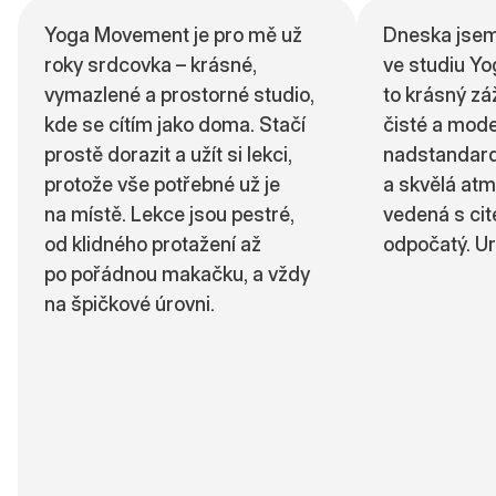
Yoga Movement je pro mě už
Dneska jsem
roky srdcovka – krásné,
ve studiu Y
vymazlené a prostorné studio,
to krásný zá
kde se cítím jako doma. Stačí
čisté a mode
prostě dorazit a užít si lekci,
nadstandard
protože vše potřebné už je
a skvělá atm
na místě. Lekce jsou pestré,
vedená s ci
od klidného protažení až
odpočatý. Ur
po pořádnou makačku, a vždy
na špičkové úrovni.