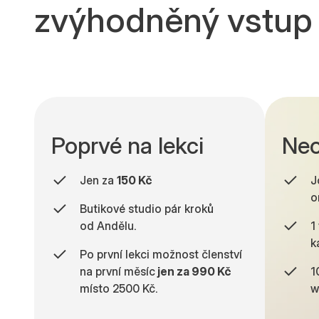
zvýhodněný vstup 
Poprvé na lekci
Neo
Jen za
150 Kč
J
o
Butikové studio pár kroků
od Andělu.
1
k
Po první lekci možnost členství
6
0
5
7
na první měsíc
jen za 990 Kč
1
místo 2500 Kč.
w
7
1
6
8