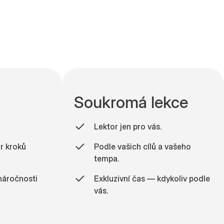
Soukromá lekce
Lektor jen pro vás.
r kroků
Podle vašich cílů a vašeho
tempa.
náročnosti
Exkluzivní čas — kdykoliv podle
7
5
0
5
5
vás.
8
6
1
6
6