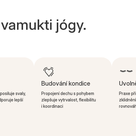
ivamukti jógy.
Budování kondice
Uvoln
posiluje svaly,
Propojení dechu s pohybem
Praxe při
poruje lepší
zlepšuje vytrvalost, flexibilitu
zklidnění
i koordinaci
rovnováh