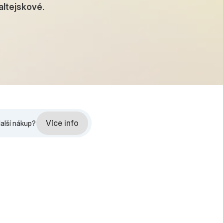
altejskové.
Více info
další nákup?