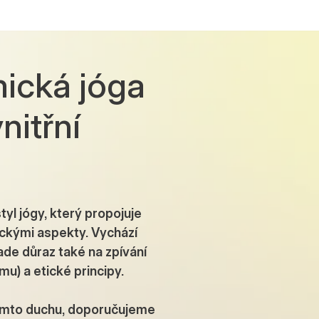
mická jóga
nitřní
yl jógy, který propojuje
fickými aspekty. Vychází
ade důraz také na zpívání
u) a etické principy.
tomto duchu, doporučujeme