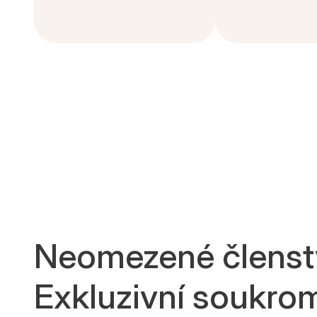
Neomezené členstv
Exkluzivní soukromé