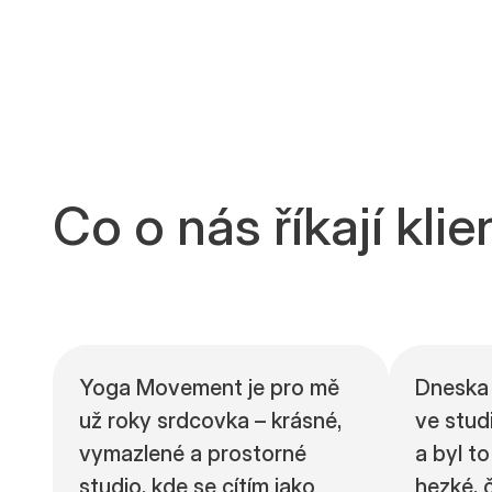
Co o nás říkají klie
Yoga Movement je pro mě
Dneska 
už roky srdcovka – krásné,
ve stu
vymazlené a prostorné
a byl t
studio, kde se cítím jako
hezké, 