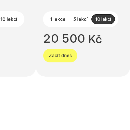
9
7
2
7
7
0
8
3
8
8
10 lekcí
1 lekce
5 lekcí
10 lekcí
1
9
4
9
9
2
0
5
0
0
K
č
Začít dnes