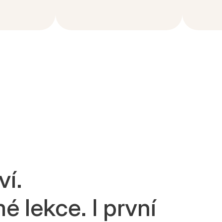
í.
 lekce. I první