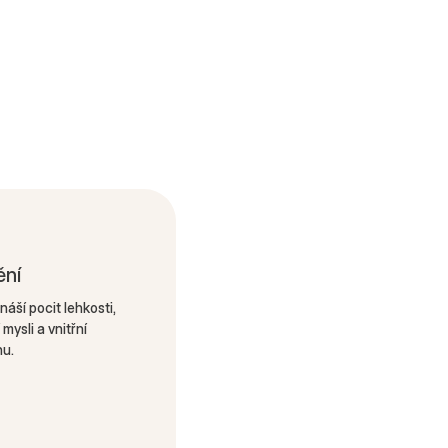
ění
náší pocit lehkosti,
 mysli a vnitřní
u.