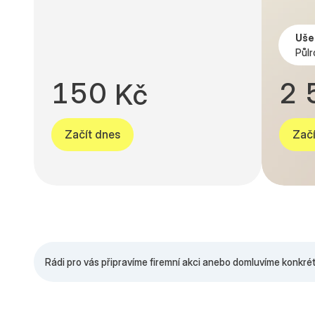
8
2
7
9
9
3
8
0
Uše
Půlr
0
4
9
1
1
5
0
2
K
č
Začít dnes
Začí
Rádi pro vás připravíme firemní akci anebo domluvíme konkré