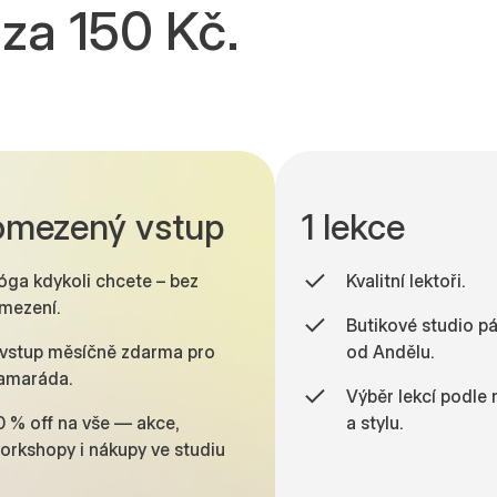
za 150 Kč.
mezený vstup
1 lekce
óga kdykoli chcete – bez
Kvalitní lektoři.
mezení.
Butikové studio pá
 vstup měsíčně zdarma pro
od Andělu.
amaráda.
Výběr lekcí podle 
0
5
5
8
4
5
0 % off na vše — akce,
a stylu.
orkshopy i nákupy ve studiu
1
6
6
9
5
6