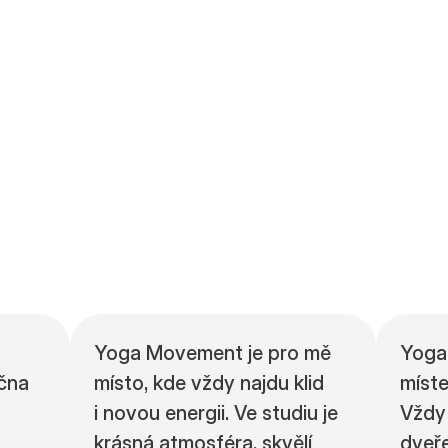
Yoga Movement je pro mě
Yoga
ečna
místo, kde vždy najdu klid
míste
i novou energii. Ve studiu je
Vždy
krásná atmosféra, skvělí
dveř