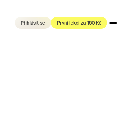
Přihlásit se
První lekci za 150 Kč