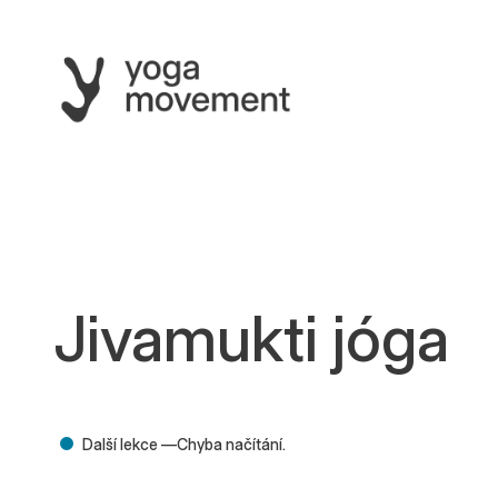
Jivamukti jóga
Další lekce —
Chyba načítání.