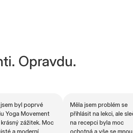
nti. Opravdu.
jsem byl poprvé
Měla jsem problém se
diu Yoga Movement
přihlásit na lekci, ale sl
o krásný zážitek. Moc
na recepci byla moc
čisté a moderní
ochotná a vše se mnou