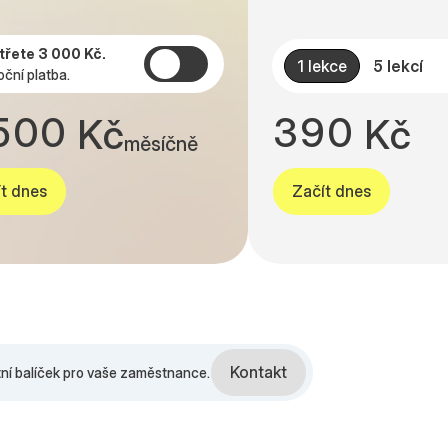
2
7
7
0
6
7
3
8
8
1
7
8
třete 3 000 Kč.
1 lekce
5 lekcí
oční platba.
4
9
9
2
8
9
5
0
0
3
9
0
K
č
K
č
měsíčně
t dnes
Začít dnes
Kontakt
tní balíček pro vaše zaměstnance.