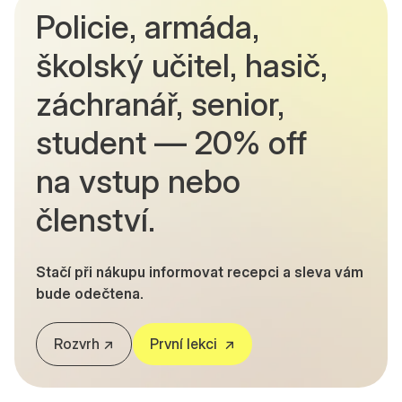
Policie, armáda,
školský učitel, hasič,
záchranář, senior,
student — 20% off
na vstup nebo
členství.
Stačí při nákupu informovat recepci a sleva vám
bude odečtena.
Rozvrh ↗
První lekci ↗