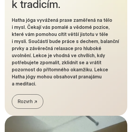
k tradicím.
Hatha jóga vyvážená praxe zaměřená na tělo
i mysl. Čekají vás pomalé a vědomé pozice,
které vám pomohou cítit větší jistotu v těle
i mysli. Součástí bude práce s dechem, balanční
prvky a závěrečná relaxace pro hluboké
uvolnění. Lekce je vhodná ve chvílích, kdy
potřebujete zpomalit, zklidnit se a vrátit
pozornost do přítomného okamžiku. Lekce
Hatha jógy mohou obsahovat pranajámu
a meditaci.
Rozvrh ↗︎︎