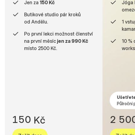
Jen za
150 Kč
Jóga 
omeze
Butikové studio pár kroků
od Andělu.
1 vst
kamar
Po první lekci možnost členství
na první měsíc
jen za 990 Kč
10 % 
místo 2500 Kč.
works
6
0
5
7
0
5
7
1
6
8
1
6
8
2
7
9
2
7
9
3
8
0
3
8
Ušetřete
Půlroční 
0
4
9
1
4
9
1
5
0
2
5
0
K
č