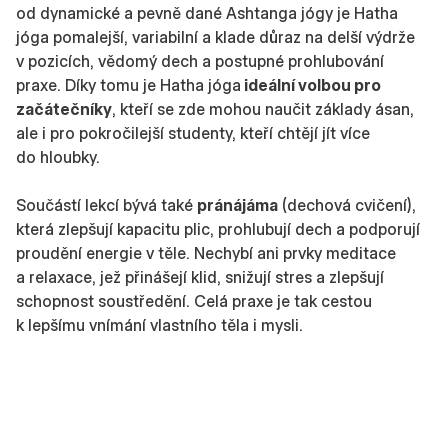
od dynamické a pevně dané Ashtanga jógy je Hatha
jóga pomalejší, variabilní a klade důraz na delší výdrže
v pozicích, vědomý dech a postupné prohlubování
praxe. Díky tomu je Hatha jóga
ideální volbou pro
začátečníky
, kteří se zde mohou naučit základy ásan,
ale i pro pokročilejší studenty, kteří chtějí jít více
do hloubky.
Součástí lekcí bývá také
pránájáma
(dechová cvičení),
která zlepšují kapacitu plic, prohlubují dech a podporují
proudění energie v těle. Nechybí ani prvky meditace
a relaxace, jež přinášejí klid, snižují stres a zlepšují
schopnost soustředění. Celá praxe je tak cestou
k lepšímu vnímání vlastního těla i mysli.