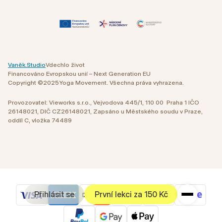
Vaněk.Studio
Vdechlo život
Financováno Evropskou unií – Next Generation EU
Copyright ©
2025
Yoga Movement. Všechna práva vyhrazena.
Provozovatel: Vieworks s.r.o., Vejvodova 445/1, 110 00 Praha 1 IČO
26148021, DIČ CZ26148021, Zapsáno u Městského soudu v Praze,
oddíl C, vložka 74489
Přihlásit se
První lekci za 150 Kč