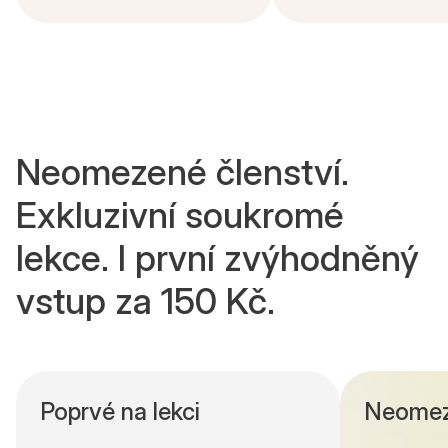
Neomezené členství.
Exkluzivní soukromé
lekce. I první zvýhodněný
vstup za 150 Kč.
Poprvé na lekci
Neomez