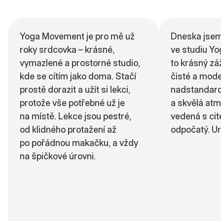
Yoga Movement je pro mě už
Dneska jsem
roky srdcovka – krásné,
ve studiu Y
vymazlené a prostorné studio,
to krásný zá
kde se cítím jako doma. Stačí
čisté a mode
prostě dorazit a užít si lekci,
nadstandard
protože vše potřebné už je
a skvělá atm
na místě. Lekce jsou pestré,
vedená s ci
od klidného protažení až
odpočatý. Ur
po pořádnou makačku, a vždy
na špičkové úrovni.