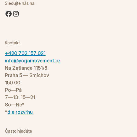
Sledujte nás na
Kontakt
+420 702 157 021
info@yogamovement.cz
Na Zatlance 1151/8
Praha 5 — Smíchov
150 00
Po—Pá
7—13 15—21
So—Ne*
*
dle rozvrhu
Často hledáte