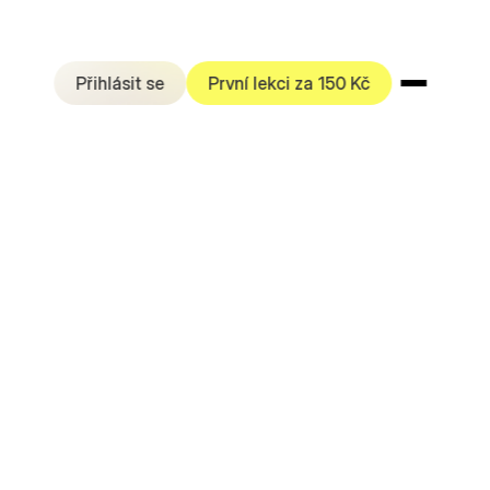
Přihlásit se
První lekci za 150 Kč
prožitek z
dné a estetické prostředí.