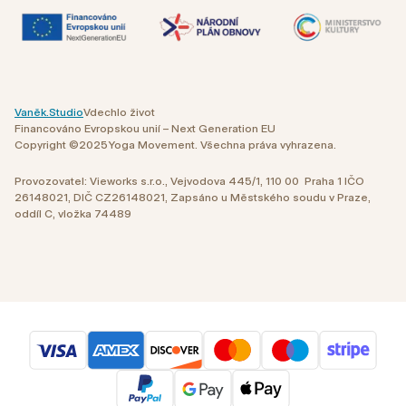
Vaněk.Studio
Vdechlo život
Financováno Evropskou unií – Next Generation EU
Copyright ©
2025
Yoga Movement. Všechna práva vyhrazena.
Provozovatel: Vieworks s.r.o., Vejvodova 445/1, 110 00 Praha 1 IČO
26148021, DIČ CZ26148021, Zapsáno u Městského soudu v Praze,
oddíl C, vložka 74489