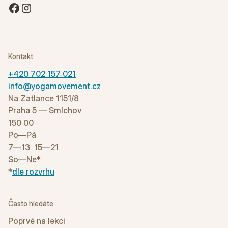
Kontakt
+420 702 157 021
info@yogamovement.cz
Na Zatlance 1151/8
Praha 5 — Smíchov
150 00
Po—Pá
7—13 15—21
So—Ne*
*
dle rozvrhu
Často hledáte
Poprvé na lekci