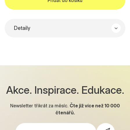
Detaily
Složení: 90%bavlna 10%polyester, látka původ
EU, fialovo/růžová - gramáž 320g/m2, počesaná
teplákovina
Akce. Inspirace. Edukace.
Newsletter třikrát za měsíc.
Čte již více než
10 000
čtenářů.