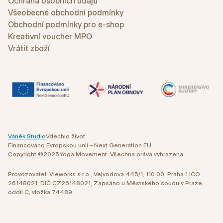
Ochrana osobních údajů
Všeobecné obchodní podmínky
Obchodní podmínky pro e-shop
Kreativní voucher MPO
Vrátit zboží
Vaněk.Studio
Vdechlo život
Financováno Evropskou unií – Next Generation EU
Copyright ©
2025
Yoga Movement. Všechna práva vyhrazena.
Provozovatel: Vieworks s.r.o., Vejvodova 445/1, 110 00 Praha 1 IČO
26148021, DIČ CZ26148021, Zapsáno u Městského soudu v Praze,
oddíl C, vložka 74489