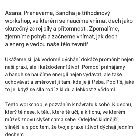
Asana, Pranayama, Bandha je tříhodinový
workshop, ve kterém se naučíme vnímat dech jako
skutečný zdroj síly a přítomnosti. Zpomalíme,
zjemníme pohyb a začneme vnímat, jak dech
a energie vedou naše tělo zevnitř.
Ukážeme si, jak vědomé dýchání dokáže proměnit nejen
naši praxi, ale i každodenní život. Pomocí pránájámy
a bandh se naučíme energii nejen vydávat, ale také
uchovávat a směrovat ji tam, kde je jí třeba. Pocítíš, jaké
to je, když se síla rodí z klidu a lehkost z vědomí.
Tento workshop je pozváním k návratu k sobě. K dechu,
který tě nese, k tělu, které tě učí, a k tichu, ve kterém
můžeš znovu slyšet sama sebe. Odejdeš klidnější,
silnější a s pocitem, že tvoje praxe i život dýchají jedním
dechem.