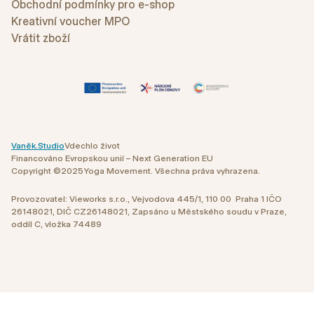
Obchodní podmínky pro e-shop
Kreativní voucher MPO
Vrátit zboží
Vaněk.Studio
Vdechlo život
Financováno Evropskou unií – Next Generation EU
Copyright ©
2025
Yoga Movement. Všechna práva vyhrazena.
Provozovatel: Vieworks s.r.o., Vejvodova 445/1, 110 00 Praha 1 IČO
26148021, DIČ CZ26148021, Zapsáno u Městského soudu v Praze,
oddíl C, vložka 74489