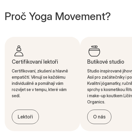
Proč Yoga Movement?
Certifikovaní lektoři
Butikové studio
Certifikovaní, zkušení a hlavně
Studio inspirované jiho
empatičtí. Věnují se každému
Asií pro začátečníky i po
individuálně a pomáhají vám
Kvalitní jógamatky, ruční
rozvíjet se v tempu, které vám
sprchy s kosmetikou Rit
sedí.
i make-up koutkem Líčír
Organics.
Lektoři
O nás