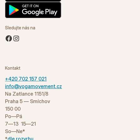
Sledujte nás na
Kontakt
+420 702 157 021
info@yogamovement.cz
Na Zatlance 1151/8
Praha 5 — Smíchov
150 00
Po—Pá
7—13 15—21
So—Ne*
*
dle rozvrhu