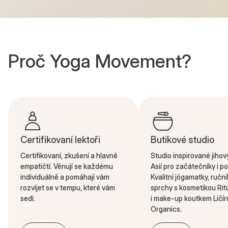
Proč Yoga Movement?
Certifikovaní lektoři
Butikové studio
Certifikovaní, zkušení a hlavně
Studio inspirované jiho
empatičtí. Věnují se každému
Asií pro začátečníky i po
individuálně a pomáhají vám
Kvalitní jógamatky, ruční
rozvíjet se v tempu, které vám
sprchy s kosmetikou Rit
sedí.
i make-up koutkem Líčír
Organics.