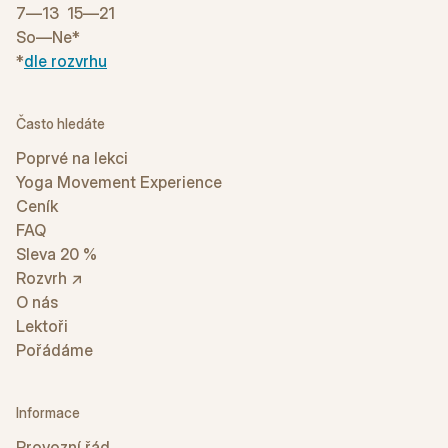
7—13 15—21
So—Ne*
*
dle rozvrhu
Často hledáte
Poprvé na lekci
Yoga Movement Experience
Ceník
FAQ
Sleva 20 %
Rozvrh ↗
O nás
Lektoři
Pořádáme
Informace
Provozní řád