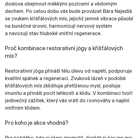
doslova obejmout měkkými pozicemi a vědomým
dechem. Po celou dobu vás bude provázet Bára Nejedlá
se zvukem křišťálových mís, jejichž jemné vibrace působí
na buněčné úrovni, harmonizují nervový systém
a navozují stav hluboké vnitřní regenerace.
Proč kombinace restorativní jógy a křišťálových
mís?
Restorativní jóga přináší tělu úlevu od napětí, podporuje
kvalitní spánek a regeneraci. Zvuková lázeň v podobě
křišťálových mís zklidňuje přetíženou mysl, posiluje
imunitu a přináší pocit lehkosti a klidu. V kombinaci tvoří
jedinečný zážitek, který vás vrátí do rovnováhy a naplní
vnitřním klidem.
Pro koho je akce vhodná?
Pro každého, kdo si přeje zpomalit, dopřát si čas jen pro