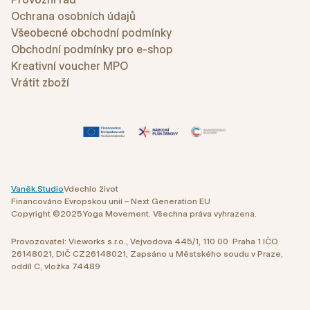
Ochrana osobních údajů
Všeobecné obchodní podmínky
Obchodní podmínky pro e-shop
Kreativní voucher MPO
Vrátit zboží
Vaněk.Studio
Vdechlo život
Financováno Evropskou unií – Next Generation EU
Copyright ©
2025
Yoga Movement. Všechna práva vyhrazena.
Provozovatel: Vieworks s.r.o., Vejvodova 445/1, 110 00 Praha 1 IČO
26148021, DIČ CZ26148021, Zapsáno u Městského soudu v Praze,
oddíl C, vložka 74489