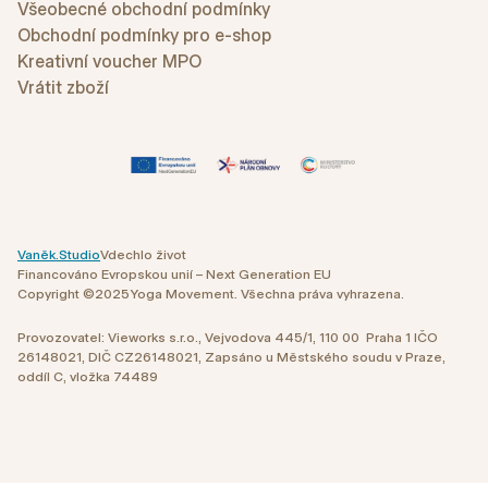
Všeobecné obchodní podmínky
Obchodní podmínky pro e-shop
Kreativní voucher MPO
Vrátit zboží
Vaněk.Studio
Vdechlo život
Financováno Evropskou unií – Next Generation EU
Copyright ©
2025
Yoga Movement. Všechna práva vyhrazena.
Provozovatel: Vieworks s.r.o., Vejvodova 445/1, 110 00 Praha 1 IČO
26148021, DIČ CZ26148021, Zapsáno u Městského soudu v Praze,
oddíl C, vložka 74489