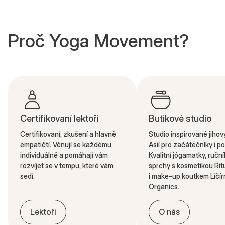
Proč Yoga Movement?
Certifikovaní lektoři
Butikové studio
Certifikovaní, zkušení a hlavně
Studio inspirované jiho
empatičtí. Věnují se každému
Asií pro začátečníky i po
individuálně a pomáhají vám
Kvalitní jógamatky, ruční
rozvíjet se v tempu, které vám
sprchy s kosmetikou Rit
sedí.
i make-up koutkem Líčír
Organics.
Lektoři
O nás