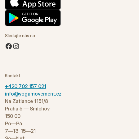
Sledujte nás na
Kontakt
+420 702 157 021
info@yogamovement.cz
Na Zatlance 1151/8
Praha 5 — Smíchov
150 00
Po—Pá
7—13 15—21
So—Ne*