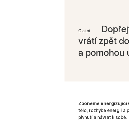
Dopřejt
O akci
vrátí zpět d
a pomohou u
Začneme energizující
tělo, rozhýbe energii a
plynutí a návrat k sobě.