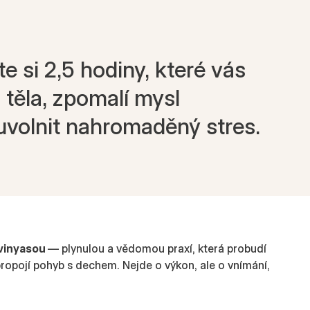
e si 2,5 hodiny, které vás
o těla, zpomalí mysl
volnit nahromaděný stres.
 vinyasou
— plynulou a vědomou praxí, která probudí
 propojí pohyb s dechem. Nejde o výkon, ale o vnímání,