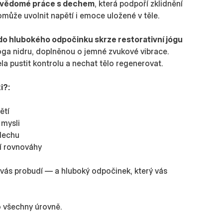
 vědomé práce s dechem
, která podpoří zklidnění
ůže uvolnit napětí i emoce uložené v těle.
do hlubokého odpočinku skrze restorativní jógu
óga nidru, doplněnou o jemné zvukové vibrace.
la pustit kontrolu a nechat tělo regenerovat.
xi?:
pětí
 mysli
 dechu
řní rovnováhy
vás probudí — a hluboký odpočinek, který vás
 všechny úrovně.