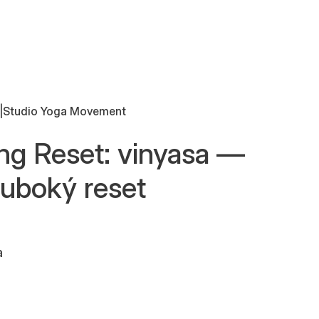
|
Studio Yoga Movement
ng Reset: vinyasa —
uboký reset
a