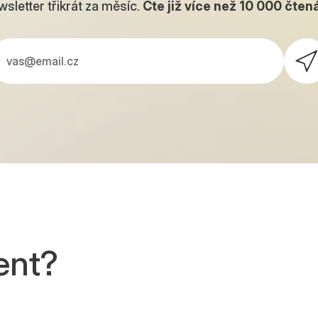
sletter třikrát za měsíc.
Čte již více než
10 000
čtená
ent?