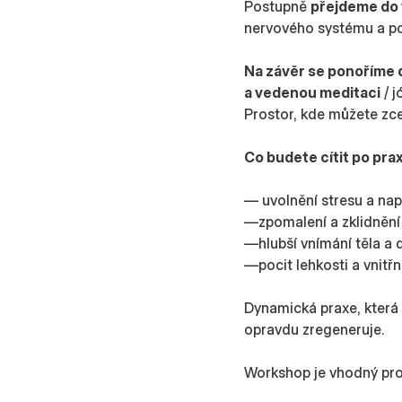
Postupně
přejdeme do
nervového systému a pom
Na závěr se ponoříme 
a vedenou meditaci
/ j
Prostor, kde můžete zce
Co budete cítit po pra
— uvolnění stresu a na
—zpomalení a zklidnění
—hlubší vnímání těla a
—pocit lehkosti a vnit
Dynamická praxe, která 
opravdu zregeneruje.
Workshop je vhodný pro