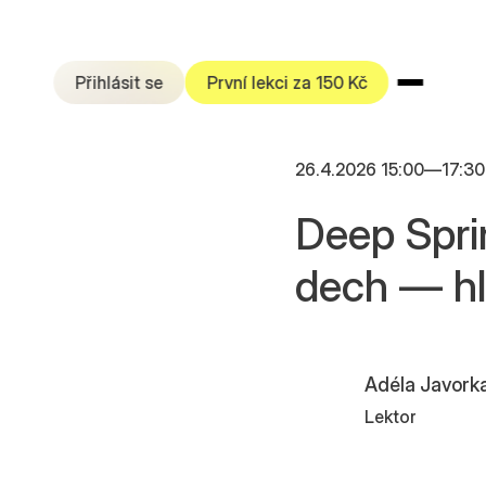
Přihlásit se
První lekci za 150 Kč
26.4.2026 15:00
—
17:30
Deep Spri
dech — hl
Adéla Javork
Lektor