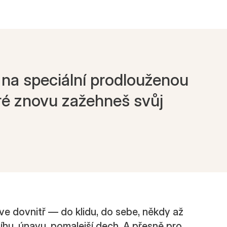
 na speciální prodlouženou
teré znovu zažehneš svůj
ve dovnitř — do klidu, do sebe, někdy až
íhu, únavu, pomalejší dech. A přesně pro