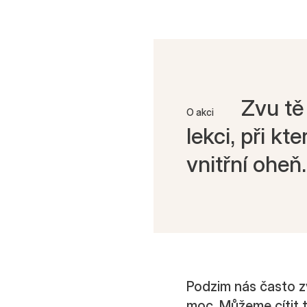
Zvu tě
O akci
lekci, při k
vnitřní oheň.
Podzim nás často z
moc. Můžeme cítit t