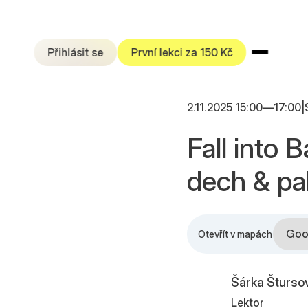
Přihlásit se
První lekci za 150 Kč
2.11.2025 15:00
—
17:00
|
Fall into
dech & pa
Goo
Otevřít v mapách
Šárka Šturso
Lektor