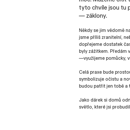
tyto chvíle jsou tu
— záklony.
Někdy se jim vědomě na
jsme příliš zranitelní, n
dopřejeme dostatek času,
byly zážitkem. Předám vá
—využijeme pomůcky, vy
Celá praxe bude prosto
symbolizuje očistu a no
budou patřit jen tobě a t
Jako dárek si domů odn
světlo, které jsi probudi