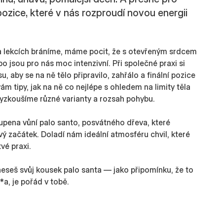
 pozice, které v nás rozproudí novou energii
 lekcích bráníme, máme pocit, že s otevřeným srdcem
ebo jsou pro nás moc intenzivní. Při společné praxi si
 aby se na ně tělo připravilo, zahřálo a finální pozice
m tipy, jak na ně co nejlépe s ohledem na limity těla
zkoušíme různé varianty a rozsah pohybu.
upena vůní palo santo, posvátného dřeva, které
vý začátek. Doladí nám ideální atmosféru chvil, které
vé praxi.
eseš svůj kousek palo santa — jako připomínku, že to
l*a, je pořád v tobě.