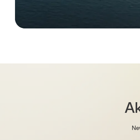
Ak
New