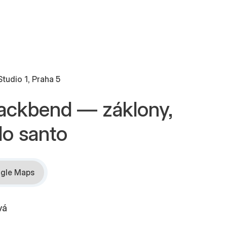
Studio 1, Praha 5
 Backbend — záklony,
lo santo
gle Maps
vá