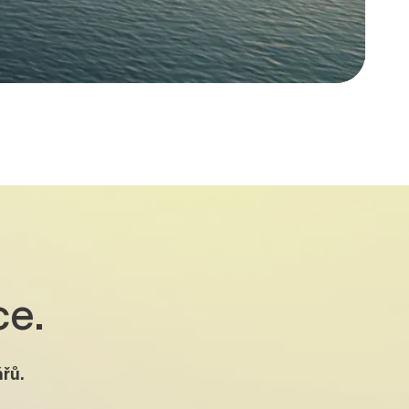
ce.
řů.