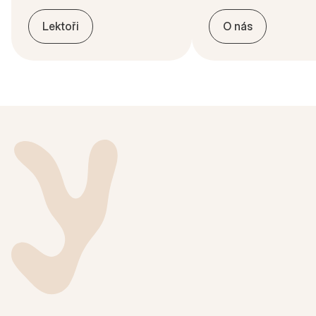
Lektoři
O nás