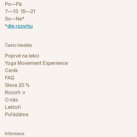
Po—Pá
7—13 15—21
So—Ne*
*
dle rozvrhu
Často hledáte
Poprvé na lekci
Yoga Movement Experience
Ceník
FAQ
Sleva 20 %
Rozvrh ↗
O nás
Lektoři
Pořádáme
Informace