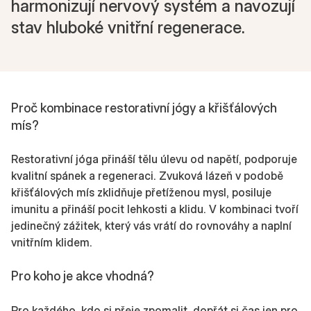
harmonizují nervový systém a navozují
stav hluboké vnitřní regenerace.
Proč kombinace restorativní jógy a křišťálových
mís?
Restorativní jóga přináší tělu úlevu od napětí, podporuje
kvalitní spánek a regeneraci. Zvuková lázeň v podobě
křišťálových mís zklidňuje přetíženou mysl, posiluje
imunitu a přináší pocit lehkosti a klidu. V kombinaci tvoří
jedinečný zážitek, který vás vrátí do rovnováhy a naplní
vnitřním klidem.
Pro koho je akce vhodná?
Pro každého, kdo si přeje zpomalit, dopřát si čas jen pro