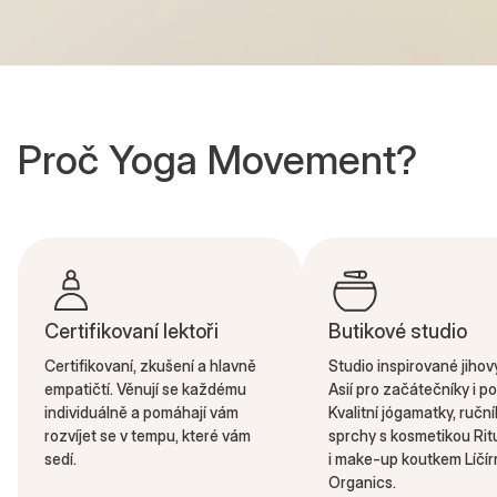
Proč Yoga Movement?
Certifikovaní lektoři
Butikové studio
Certifikovaní, zkušení a hlavně
Studio inspirované jiho
empatičtí. Věnují se každému
Asií pro začátečníky i po
individuálně a pomáhají vám
Kvalitní jógamatky, ruční
rozvíjet se v tempu, které vám
sprchy s kosmetikou Rit
sedí.
i make-up koutkem Líčír
Organics.