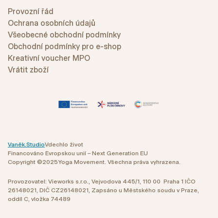
Provozní řád
Ochrana osobních údajů
Všeobecné obchodní podmínky
Obchodní podmínky pro e-shop
Kreativní voucher MPO
Vrátit zboží
Vaněk.Studio
Vdechlo život
Financováno Evropskou unií – Next Generation EU
Copyright ©
2025
Yoga Movement. Všechna práva vyhrazena.
Provozovatel: Vieworks s.r.o., Vejvodova 445/1, 110 00 Praha 1 IČO
26148021, DIČ CZ26148021, Zapsáno u Městského soudu v Praze,
oddíl C, vložka 74489