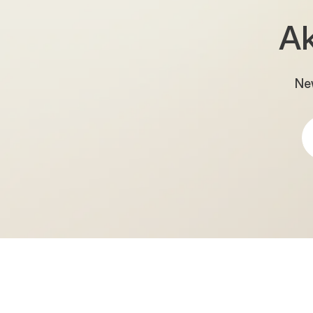
Ak
New