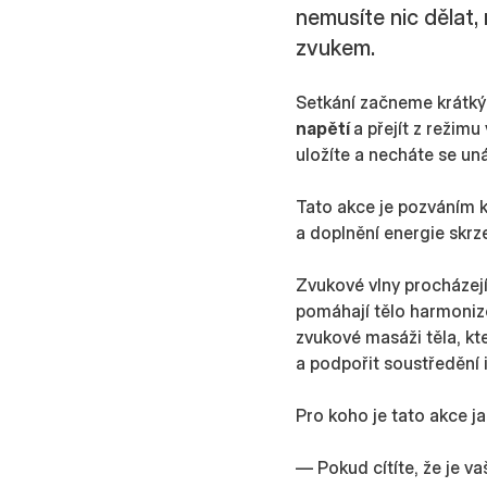
nemusíte nic dělat,
zvukem.
Setkání začneme krátk
napětí
a přejít z režim
uložíte a necháte se un
Tato akce je pozváním k
a doplnění energie skrz
Zvukové vlny procházej
pomáhají tělo harmoniz
zvukové masáži těla, kte
a podpořit soustředění i
Pro koho je tato akce j
— Pokud cítíte, že je va