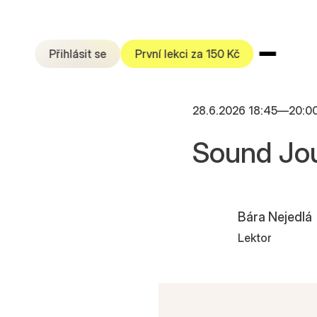
Přihlásit se
První lekci za 150 Kč
28.6.2026 18:45
—
20:0
Sound Jou
Bára Nejedlá
Lektor