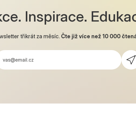
ce. Inspirace. Eduka
sletter třikrát za měsíc.
Čte již více než
10 000
čtená