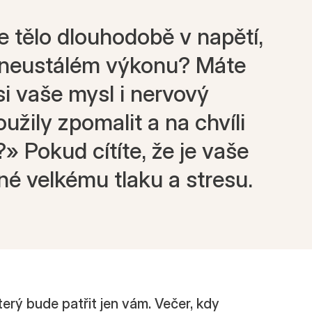
e tělo dlouhodobě v napětí,
v neustálém výkonu? Máte
 si vaše mysl i nervový
užily zpomalit a na chvíli
 Pokud cítíte, že je vaše
né velkému tlaku a stresu.
terý bude patřit jen vám. Večer, kdy