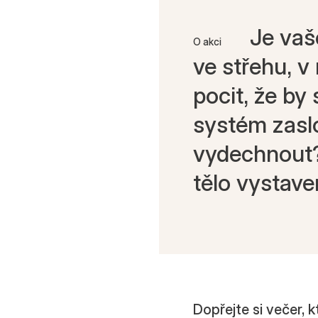
Je vaš
O akci
ve střehu, 
pocit, že by
systém zaslo
vydechnout?»
tělo vystave
Dopřejte si večer, k