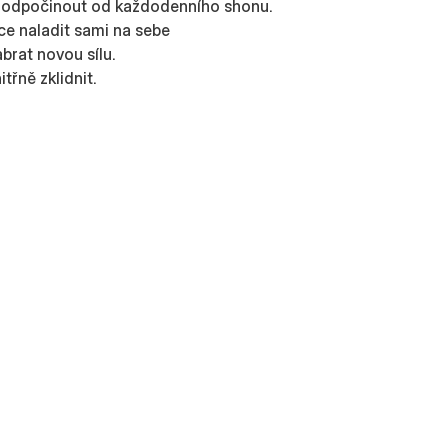
e odpočinout od každodenního shonu.
ce naladit sami na sebe
brat novou sílu.
třně zklidnit.