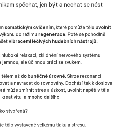
 nikam spěchat, jen být a nechat se nést
ým
somatickým cvičením,
které pomůže tělu
uvolnit
u výkonu do režimu
regenerace
. Poté se pohodlně
ášet
vibracemi léčivých hudebních nástrojů.
 hluboké relaxaci, zklidnění nervového systému
e jemnou, ale účinnou práci se zvukem.
í tělem až
do buněčné úrovně.
Skrze rezonanci
ovat a navracet do rovnováhy. Dochází tak k doslova
rá může zmírnit stres a úzkost, uvolnit napětí v těle
 kreativitu, a mnoho dalšího.
ako stvořená?
še tělo vystavené velkému tlaku a stresu.