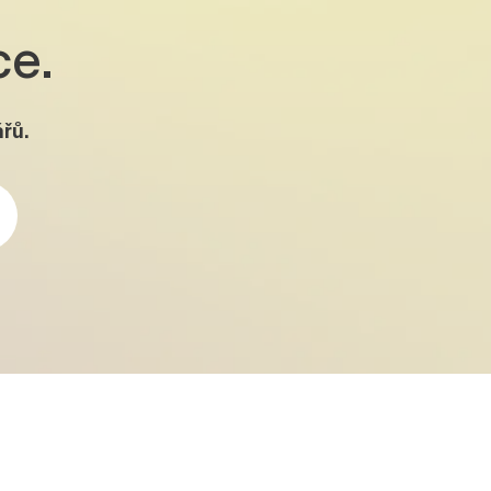
ce.
řů.